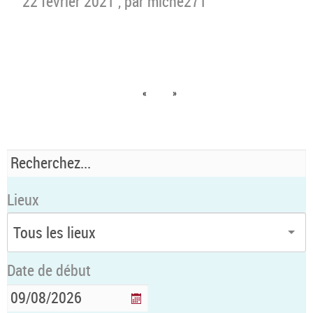
22 février 2021
,
par miche271
«
»
Lieux
Date de début