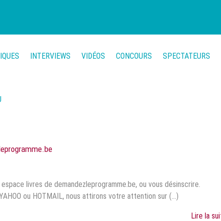
TIQUES
INTERVIEWS
VIDÉOS
CONCOURS
SPECTATEURS
U
zleprogramme.be
r espace livres de demandezleprogramme.be, ou vous désinscrire.
YAHOO ou HOTMAIL, nous attirons votre attention sur (...)
Lire la su