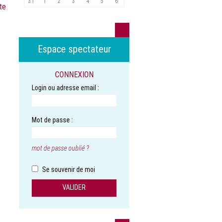
31
1
2
3
4
5
6
ite
Espace spectateur
CONNEXION
Login ou adresse email :
Mot de passe :
mot de passe oublié ?
Se souvenir de moi