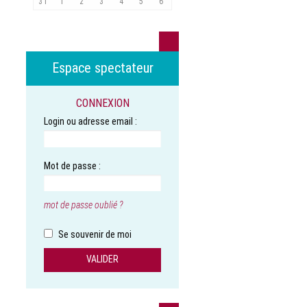
31
1
2
3
4
5
6
Espace spectateur
CONNEXION
Login ou adresse email :
Mot de passe :
mot de passe oublié ?
Se souvenir de moi